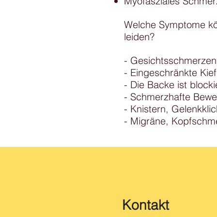
Myofasziales Schme
Welche Symptome könn
leiden?
- Gesichtsschmerzen, 
- Eingeschränkte Ki
- Die Backe ist blocki
- Schmerzhafte Bew
- Knistern, Gelenkkl
- Migräne, Kopfschm
Kontakt