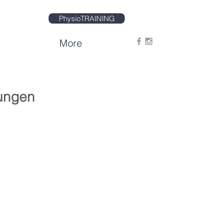
PhysioTRAINING
More
kungen